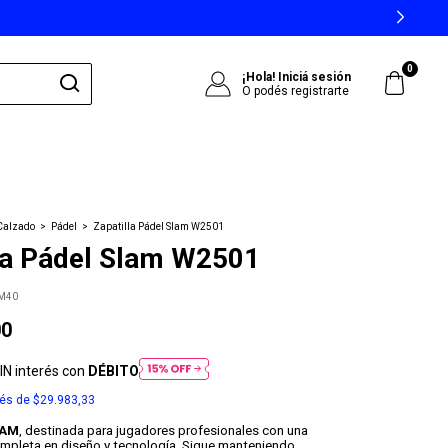
0
¡Hola!
Iniciá sesión
O podés registrarte
Calzado
>
Pádel
>
Zapatilla Pádel Slam W2501
la Pádel Slam W2501
M40
00
IN interés con
DÉBITO
rés de
$29.983,33
LAM
, destinada para jugadores profesionales con una
mpleta en diseño y tecnología. Sigue manteniendo