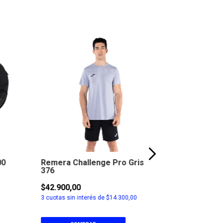
20
% OFF
00
Remera Challenge Pro Gris
Short Driv
376
$42.900,00
$25.500,00
3
cuotas sin interés de
$14.300,00
3
cuotas sin in