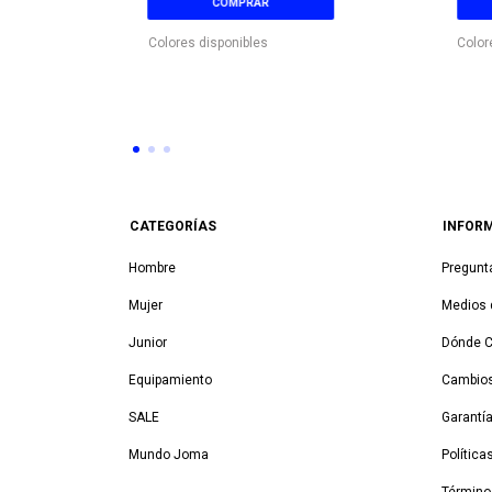
COMPRAR
Colores disponibles
Color
CATEGORÍAS
INFOR
Hombre
Pregunt
Mujer
Medios 
Junior
Dónde 
Equipamiento
Cambios
SALE
Garantí
Mundo Joma
Política