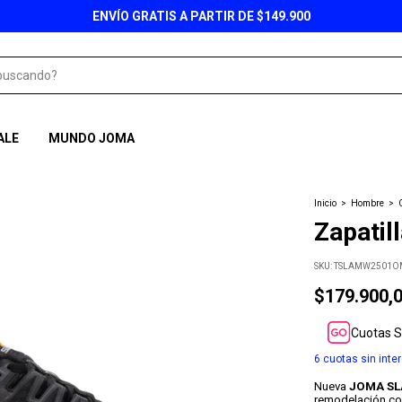
ENVÍO GRATIS A PARTIR DE $149.900
ALE
MUNDO JOMA
Inicio
>
Hombre
>
Zapatil
SKU:
TSLAMW2501O
$179.900,
Cuotas S
6
cuotas sin inte
Nueva
JOMA
S
remodelación co