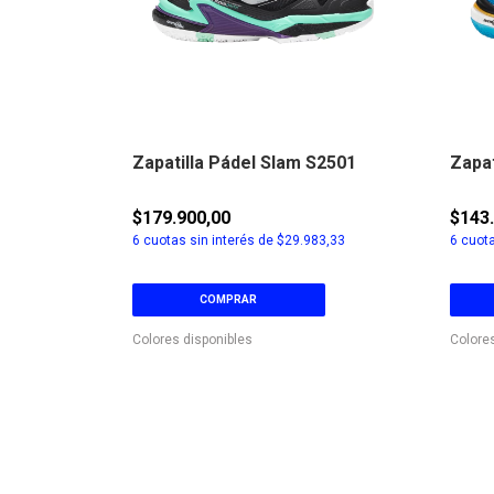
S2507
Zapatilla Pádel Slam S2501
Zapat
$179.900,00
$143
6,67
6
cuotas sin interés de
$29.983,33
6
cuota
COMPRAR
Colores disponibles
Colore