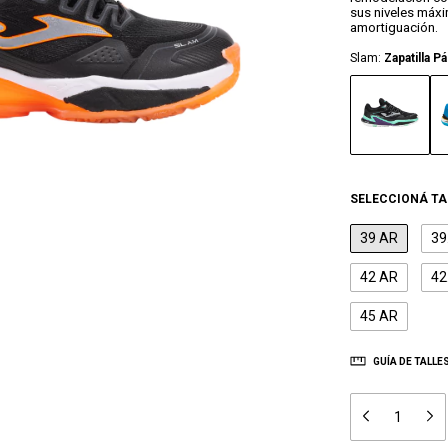
sus niveles máxi
amortiguación.
Slam:
Zapatilla 
SELECCIONÁ TA
39 AR
39
42 AR
42
45 AR
GUÍA DE TALLE