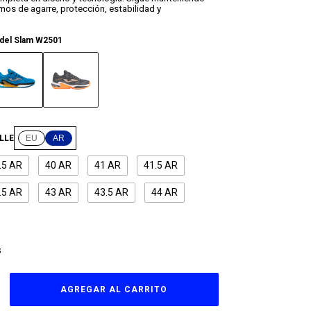
mos de agarre, protección, estabilidad y
Pádel Slam W2501
LLE
EU
AR
.5 AR
40 AR
41 AR
41.5 AR
.5 AR
43 AR
43.5 AR
44 AR
S