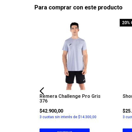
Para comprar con este producto
20
% 
egro 100
Remera Challenge Pro Gris
Shor
376
$42.900,00
$25
9.633,33
3
cuotas sin interés de
$14.300,00
3
cuot