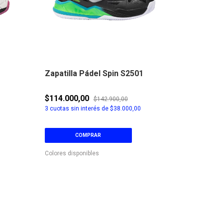
Zapatilla Pádel Spin S2501
Zapatilla
W2501
$114.000,00
$209.900
$142.900,00
3
cuotas sin interés de
$38.000,00
6
cuotas sin
COMPRAR
C
Colores disponibles
Colores disp