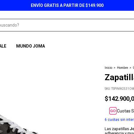
ENVÍO GRATIS A PARTIR DE $149.900
ALE
MUNDO JOMA
Inicio
>
Hombre
>
Zapatil
SKU:
TSPINW2531O
$142.900,
Cuotas S
6
cuotas sin inte
Las zapatillas
J
adherencia y muy