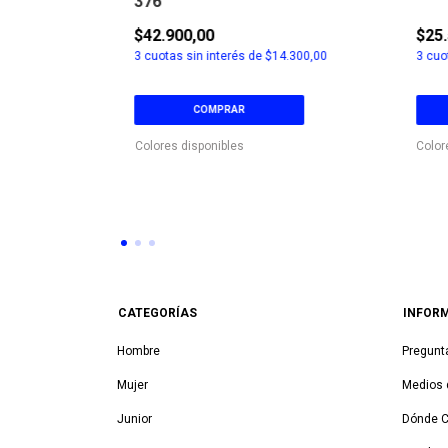
376
$42.900,00
$25
9.633,33
3
cuotas sin interés de
$14.300,00
3
cuot
COMPRAR
Colores disponibles
Color
CATEGORÍAS
INFOR
Hombre
Pregunt
Mujer
Medios 
Junior
Dónde 