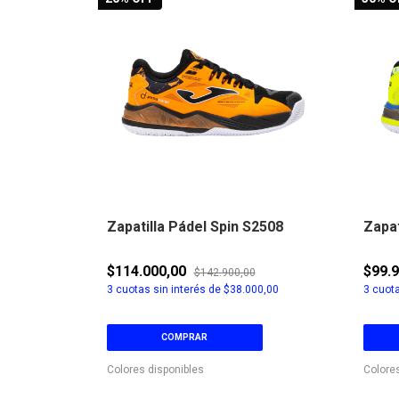
W2501
Zapatilla Pádel Spin S2508
Zapat
$114.000,00
$99.
$142.900,00
6,67
3
cuotas sin interés de
$38.000,00
3
cuota
COMPRAR
Colores disponibles
Colore