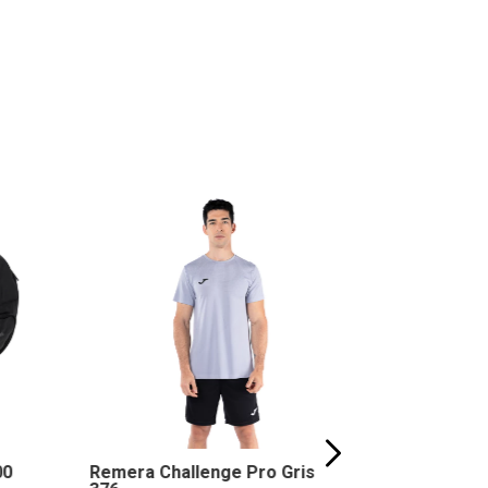
20
% OFF
00
Remera Challenge Pro Gris
Short Driv