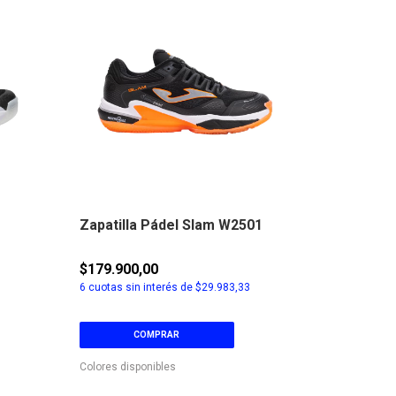
Zapatilla Pádel Slam W2501
Zapatill
$179.900,00
$179.900
6
cuotas sin interés de
$29.983,33
6
cuotas sin
COMPRAR
C
Colores disponibles
Colores disp