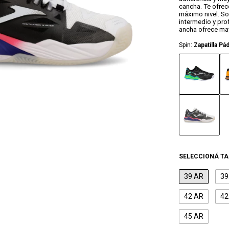
cancha. Te ofrece
máximo nivel. So
intermedio y pro
ancha ofrece ma
Spin:
Zapatilla P
SELECCIONÁ TA
39 AR
39
42 AR
42
45 AR