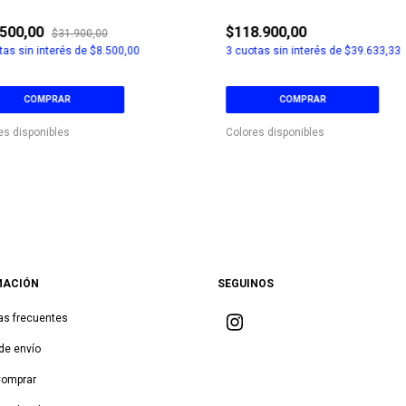
.500,00
$118.900,00
$31.900,00
as sin interés de
$8.500,00
3
cuotas sin interés de
$39.633,33
COMPRAR
COMPRAR
es disponibles
Colores disponibles
MACIÓN
SEGUINOS
as frecuentes
de envío
Comprar