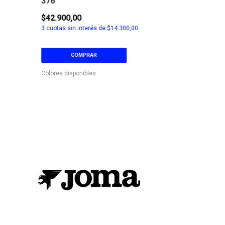
376
$42.900,00
$25.500,00
3
cuotas sin interés de
$14.300,00
3
cuotas sin in
COMPRAR
COM
Colores disponibles
Colores dispon