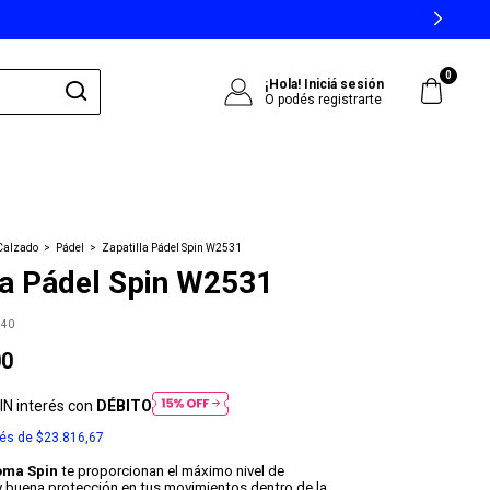
0
¡Hola!
Iniciá sesión
O podés registrarte
Calzado
>
Pádel
>
Zapatilla Pádel Spin W2531
la Pádel Spin W2531
M40
00
IN interés con
DÉBITO
rés de
$23.816,67
oma Spin
te proporcionan el máximo nivel de
 buena protección en tus movimientos dentro de la