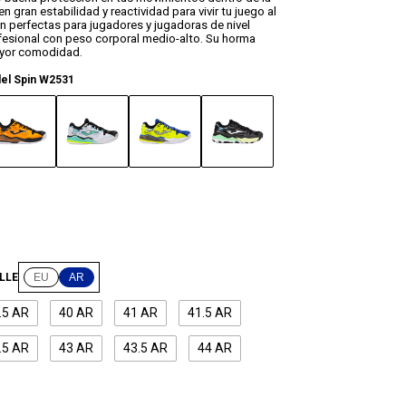
n gran estabilidad y reactividad para vivir tu juego al
n perfectas para jugadores y jugadoras de nivel
fesional con peso corporal medio-alto. Su horma
yor comodidad.
ádel Spin W2531
LLE
EU
AR
.5 AR
40 AR
41 AR
41.5 AR
.5 AR
43 AR
43.5 AR
44 AR