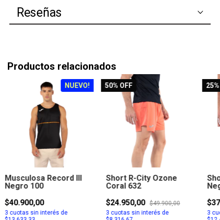
Reseñas
Productos relacionados
NUEVO!
50
% OFF
25
%
Musculosa Record III
Short R-City Ozone
Sho
Negro 100
Coral 632
Neg
$40.900,00
$24.950,00
$37
$49.900,00
3
cuotas sin interés de
3
cuotas sin interés de
3
cuo
$13.633,33
$8.316,67
$12.