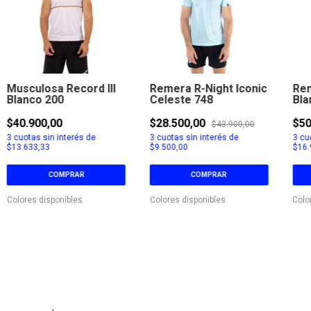
Musculosa Record III
Remera R-Night Iconic
Rem
Blanco 200
Celeste 748
Bla
$40.900,00
$28.500,00
$50
$43.900,00
3
cuotas sin interés de
3
cuotas sin interés de
3
cuo
$13.633,33
$9.500,00
$16.
COMPRAR
COMPRAR
Colores disponibles
Colores disponibles
Colo