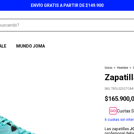
ENVÍO GRATIS A PARTIR DE $149.900
ALE
MUNDO JOMA
Inicio
>
Hombre
>
Zapatil
SKU:
TROLS2527CA4
$165.900,
Cuotas S
6
cuotas sin inte
Las zapatillas
J
profesional deb