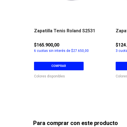
 W2501
Zapatilla Tenis Roland S2531
Zapat
$165.900,00
$124
0,00
6
cuotas sin interés de
$27.650,00
3
cuota
COMPRAR
Colores disponibles
Colore
Para comprar con este producto