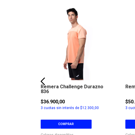
376
Remera Challenge Durazno
Rem
836
$36.900,00
$50.
4.966,67
3
cuotas sin interés de
$12.300,00
3
cuot
COMPRAR