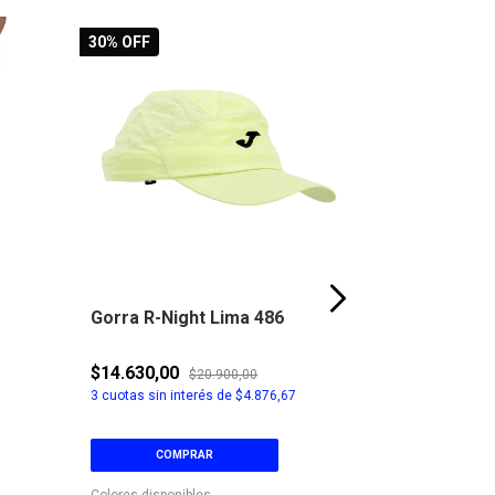
30
% OFF
Gorra R-Night Lima 486
Mochila Op
$14.630,00
$74.900,00
$20.900,00
3
cuotas sin interés de
$4.876,67
3
cuotas sin in
COMPRAR
COM