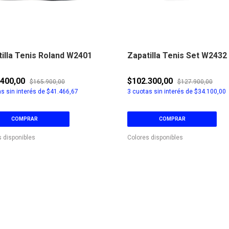
illa Tenis Roland W2401
Zapatilla Tenis Set W2432
.400,00
$102.300,00
$165.900,00
$127.900,00
s sin interés de
$41.466,67
3
cuotas sin interés de
$34.100,00
COMPRAR
COMPRAR
s disponibles
Colores disponibles