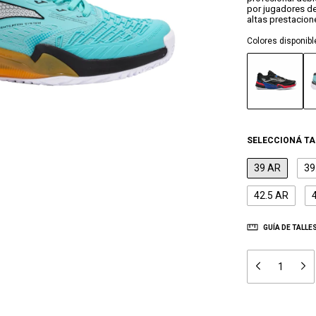
por jugadores de
altas prestacion
Colores disponibl
SELECCIONÁ TA
39 AR
39
42.5 AR
GUÍA DE TALLE