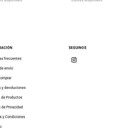
es disponibles
Colores disponibles
MACIÓN
SEGUINOS
as frecuentes
de envío
Comprar
 y devoluciones
a de Productos
s de Privacidad
s y Condiciones
o