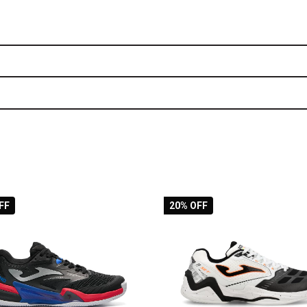
FF
20
% OFF