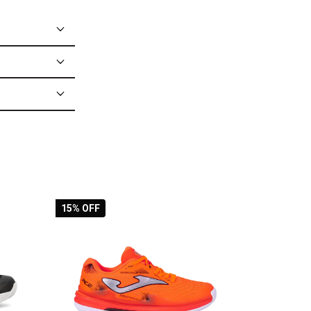
15
% OFF
20
% OFF