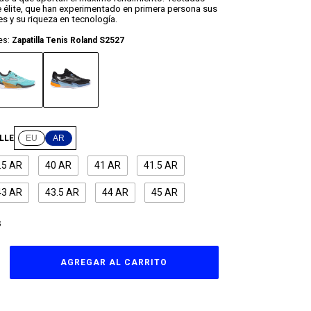
 élite, que han experimentado en primera persona sus
es y su riqueza en tecnología.
es:
Zapatilla Tenis Roland S2527
LLE
EU
AR
.5 AR
40 AR
41 AR
41.5 AR
43 AR
43.5 AR
44 AR
45 AR
S