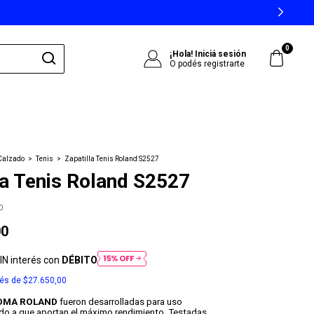
0
¡Hola!
Iniciá sesión
O podés registrarte
Calzado
>
Tenis
>
Zapatilla Tenis Roland S2527
la Tenis Roland S2527
0
00
IN interés con
DÉBITO
rés de
$27.650,00
OMA ROLAND
fueron desarrolladas para uso
ido a que aportan el máximo rendimiento. Testadas