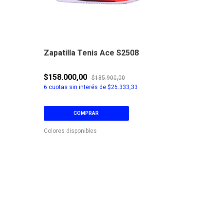
Zapatilla Tenis Ace S2508
Zapatill
S2401
$158.000,00
$74.900,
$185.900,00
6
cuotas sin interés de
$26.333,33
3
cuotas sin
COMPRAR
C
Colores disponibles
Colores disp