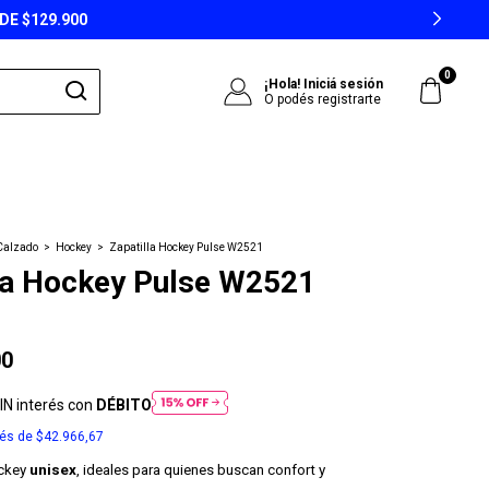
ENVÍO GRATIS A PARTIR DE $149.
0
¡Hola!
Iniciá sesión
O podés registrarte
Calzado
>
Hockey
>
Zapatilla Hockey Pulse W2521
la Hockey Pulse W2521
00
IN interés con
DÉBITO
rés de
$42.966,67
ockey
unisex
, ideales para quienes buscan confort y