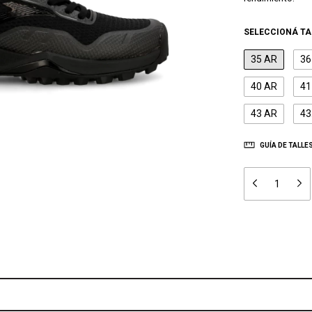
SELECCIONÁ TA
35 AR
36
40 AR
41
43 AR
43
GUÍA DE TALLE