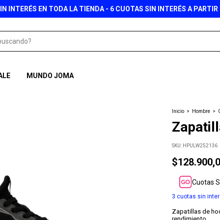
ALE
MUNDO JOMA
Inicio
>
Hombre
>
Zapatil
SKU:
HPULW252136
$128.900,
Cuotas S
3
cuotas sin inte
Zapatillas de h
rendimiento.