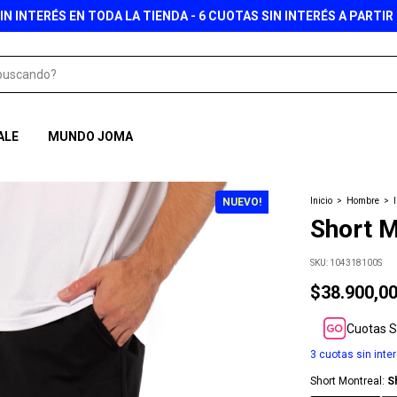
ENVÍO GRATIS A PARTIR DE $149.900
ALE
MUNDO JOMA
NUEVO!
Inicio
>
Hombre
>
Short M
SKU:
104318100S
$38.900,0
Cuotas S
3
cuotas sin inte
Short Montreal:
S