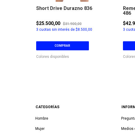
0
Short Drive Durazno 836
Reme
486
$25.500,00
$42.
$31.900,00
3,33
3
cuotas sin interés de
$8.500,00
3
cuota
COMPRAR
Colores disponibles
Colore
CATEGORÍAS
INFOR
Hombre
Pregunt
Mujer
Medios 