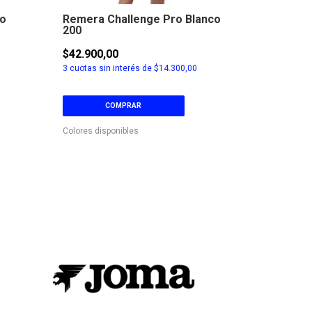
no
Remera Challenge Pro Blanco
Short Dr
200
$42.900,00
$25.500,
3
cuotas sin interés de
$14.300,00
3
cuotas sin
COMPRAR
C
Colores disponibles
Colores disp