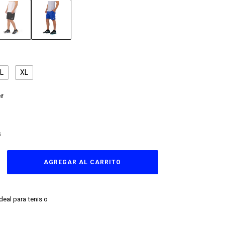
L
XL
er
S
eal para tenis o