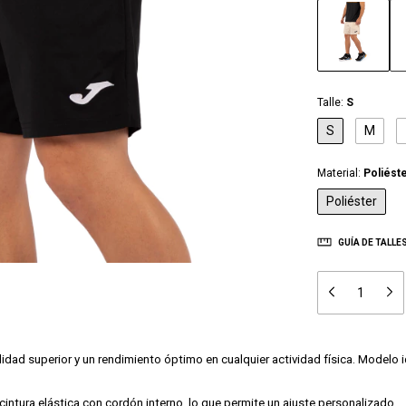
Talle:
S
S
M
Material:
Poliést
Poliéster
GUÍA DE TALLE
d superior y un rendimiento óptimo en cualquier actividad física. Modelo id
intura elástica con cordón interno, lo que permite un ajuste personalizado.