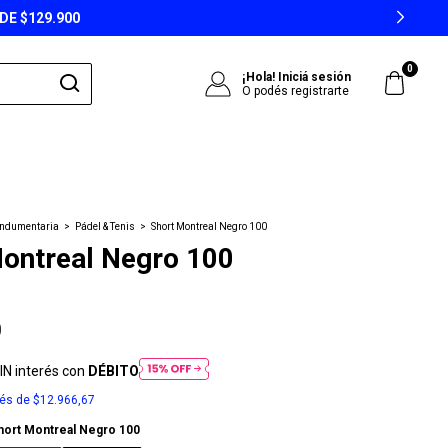
0
¡Hola!
Iniciá sesión
O podés registrarte
Indumentaria
>
Pádel & Tenis
>
Short Montreal Negro 100
ontreal Negro 100
0
IN interés con
DÉBITO
rés de
$12.966,67
hort Montreal Negro 100