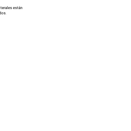
aterales están
dos.