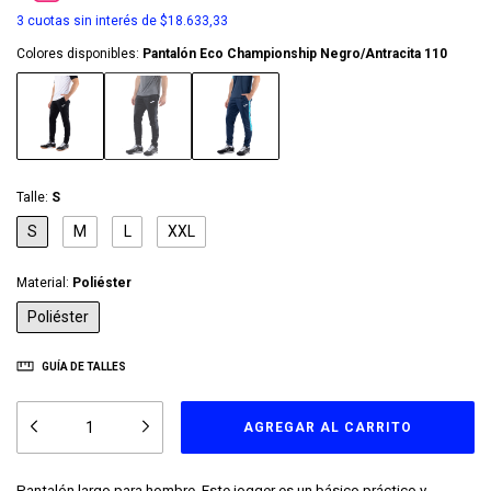
3
cuotas sin interés de
$18.633,33
Colores disponibles:
Pantalón Eco Championship Negro/Antracita 110
Talle:
S
S
M
L
XXL
Material:
Poliéster
Poliéster
GUÍA DE TALLES
Pantalón largo para hombre. Este jogger es un básico práctico y