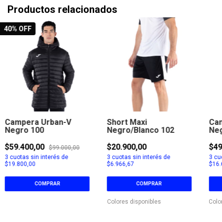
Productos relacionados
40
% OFF
Campera Urban-V
Short Maxi
Cam
Negro 100
Negro/Blanco 102
Neg
10
$59.400,00
$20.900,00
$49
$99.000,00
3
cuotas sin interés de
3
cuotas sin interés de
3
cuo
$19.800,00
$6.966,67
$16.
COMPRAR
COMPRAR
Colores disponibles
Colo