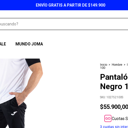
ENVÍO GRATIS A PARTIR DE $149.900
ALE
MUNDO JOMA
Inicio
>
Hombre
>
100
Pantal
Negro 
SKU:
102752100S
$55.900,0
Cuotas S
3
cuotas sin inte