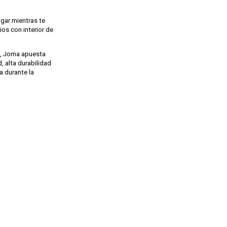
ugar mientras te
ios con interior de
í, Joma apuesta
, alta durabilidad
a durante la