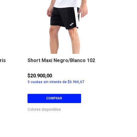
ris
Short Maxi Negro/Blanco 102
Camiseta
Turquesa
$20.900,00
$29.900,
3
cuotas sin interés de
$6.966,67
3
cuotas sin
COMPRAR
C
Colores disponibles
Colores disp