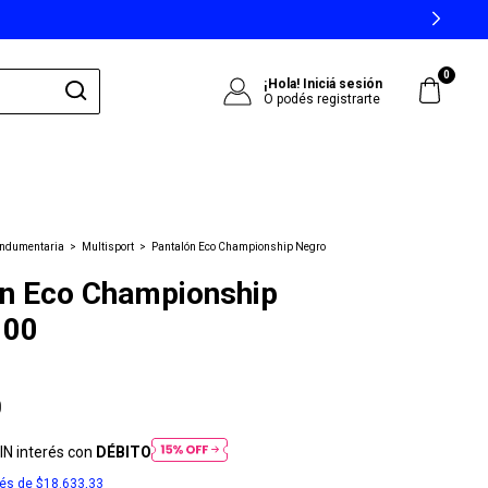
0
¡Hola!
Iniciá sesión
O podés registrarte
Indumentaria
>
Multisport
>
Pantalón Eco Championship Negro
ón Eco Championship
100
0
IN interés con
DÉBITO
rés de
$18.633,33