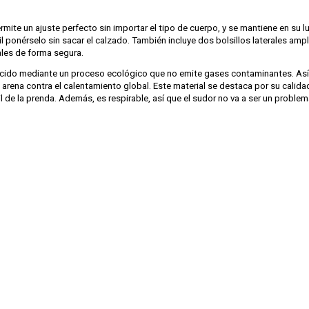
rmite un ajuste perfecto sin importar el tipo de cuerpo, y se mantiene en su l
l ponérselo sin sacar el calzado. También incluye dos bolsillos laterales ampl
ales de forma segura.
ucido mediante un proceso ecológico que no emite gases contaminantes. As
arena contra el calentamiento global. Este material se destaca por su calidad
til de la prenda. Además, es respirable, así que el sudor no va a ser un problem