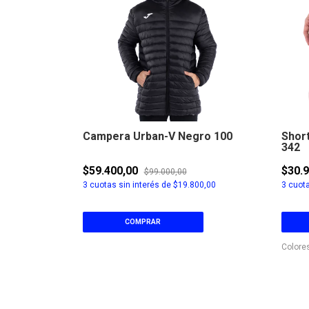
ris 111
Campera Urban-V Negro 100
Shor
342
$59.400,00
$30.
$99.000,00
0,00
3
cuotas sin interés de
$19.800,00
3
cuota
COMPRAR
Colore