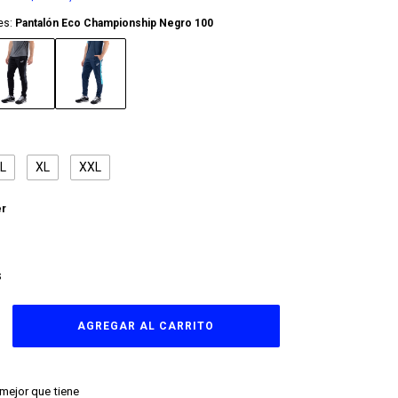
es:
Pantalón Eco Championship Negro 100
L
XL
XXL
er
S
 mejor que tiene