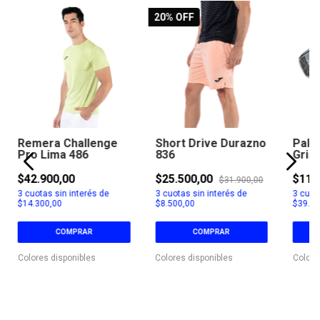
20
% OFF
Remera Challenge
Short Drive Durazno
Pale
Pro Lima 486
836
Gris
$42.900,00
$25.500,00
$118
$31.900,00
3
cuotas sin interés de
3
cuotas sin interés de
3
cuota
$14.300,00
$8.500,00
$39.63
COMPRAR
COMPRAR
Colores disponibles
Colores disponibles
Colore