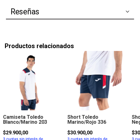
Reseñas
Productos relacionados
Camiseta Toledo
Short Toledo
Sho
Blanco/Marino 203
Marino/Rojo 336
Neg
$29.900,00
$30.900,00
$30
3
cuotas sin interés de
3
cuotas sin interés de
3
cuo