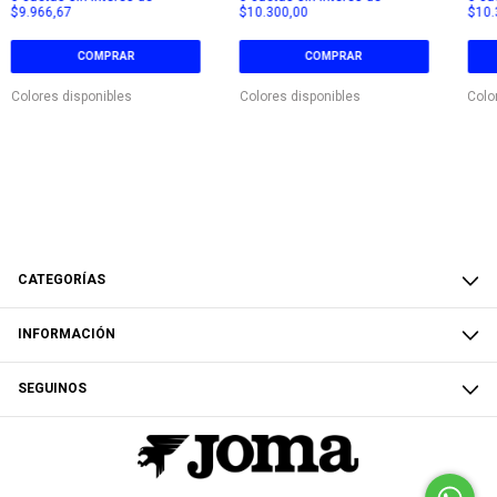
$9.966,67
$10.300,00
$10.
COMPRAR
COMPRAR
Colores disponibles
Colores disponibles
Colo
CATEGORÍAS
INFORMACIÓN
SEGUINOS