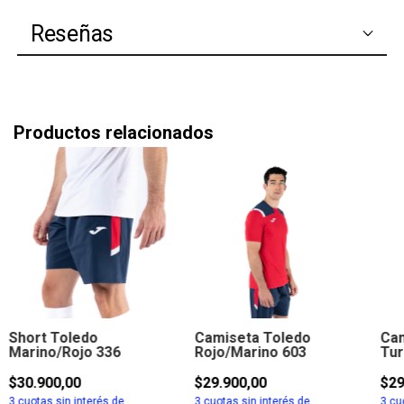
Reseñas
Productos relacionados
Short Toledo
Camiseta Toledo
Cam
Marino/Rojo 336
Rojo/Marino 603
Tur
$30.900,00
$29.900,00
$29
3
cuotas sin interés de
3
cuotas sin interés de
3
cuo