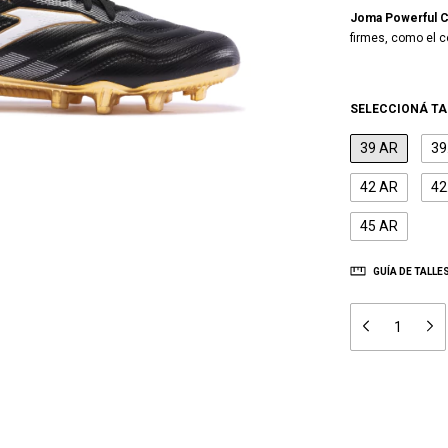
Joma Powerful 
firmes, como el c
SELECCIONÁ TA
39 AR
39
42 AR
42
45 AR
GUÍA DE TALLE