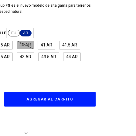
Cup FG
es el nuevo modelo de alta gama para terrenos
ésped natural.
LLE
EU
AR
40 AR
.5 AR
41 AR
41.5 AR
.5 AR
43 AR
43.5 AR
44 AR
S