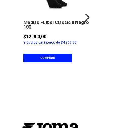
Medias Fútbol Classic II Negro
Camiseta 
100
Marino/Tu
$12.900,00
$26.900,00
3
cuotas sin interés de
$4.300,00
3
cuotas sin in
COMPRAR
COM