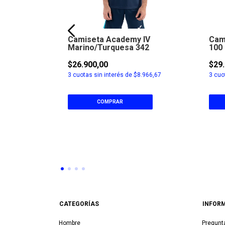
ic II Negro
Camiseta Academy IV
Cam
Marino/Turquesa 342
100
$26.900,00
$29.
.300,00
3
cuotas sin interés de
$8.966,67
3
cuot
COMPRAR
CATEGORÍAS
INFOR
Hombre
Pregunt