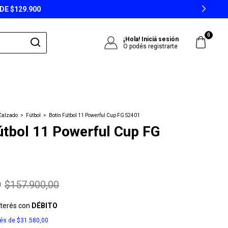
DE $129.900
0
¡Hola!
Iniciá sesión
O podés registrarte
Calzado
>
Fútbol
>
Botín Fútbol 11 Powerful Cup FG S2401
útbol 11 Powerful Cup FG
0
$157.900,00
nterés con
DÉBITO
rés de
$31.580,00