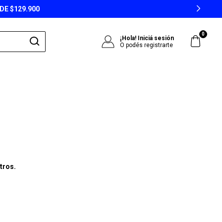
DE $129.900
0
¡Hola!
Iniciá sesión
O podés registrarte
tros.