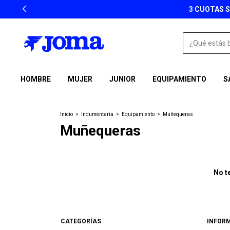
3 CUOTAS S
HOMBRE
MUJER
JUNIOR
EQUIPAMIENTO
S
Inicio
>
Indumentaria
>
Equipamiento
>
Muñequeras
Muñequeras
No t
CATEGORÍAS
INFOR